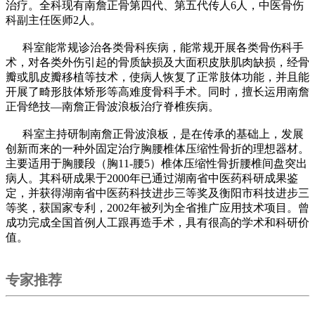
治疗。全科现有南詹正骨第四代、第五代传人6人，中医骨伤
科副主任医师2人。
科室能常规诊治各类骨科疾病，能常规开展各类骨伤科手
术，对各类外伤引起的骨质缺损及大面积皮肤肌肉缺损，经骨
瓣或肌皮瓣移植等技术，使病人恢复了正常肢体功能，并且能
开展了畸形肢体矫形等高难度骨科手术。同时，擅长运用南詹
正骨绝技—南詹正骨波浪板治疗脊椎疾病。
科室主持研制南詹正骨波浪板，是在传承的基础上，发展
创新而来的一种外固定治疗胸腰椎体压缩性骨折的理想器材。
主要适用于胸腰段（胸11-腰5）椎体压缩性骨折腰椎间盘突出
病人。其科研成果于2000年已通过湖南省中医药科研成果鉴
定，并获得湖南省中医药科技进步三等奖及衡阳市科技进步三
等奖，获国家专利，2002年被列为全省推广应用技术项目。曾
成功完成全国首例人工跟再造手术，具有很高的学术和科研价
值。
专家推荐