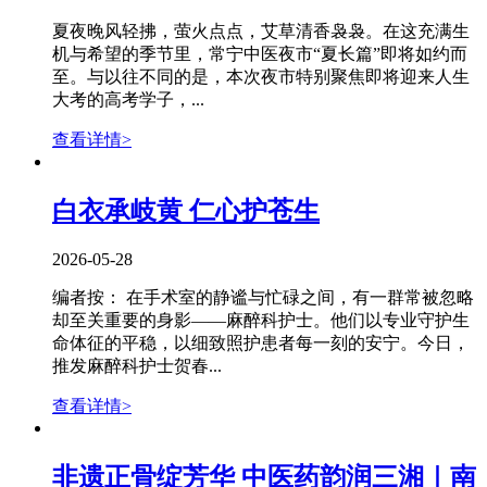
夏夜晚风轻拂，萤火点点，艾草清香袅袅。在这充满生
机与希望的季节里，常宁中医夜市“夏长篇”即将如约而
至。与以往不同的是，本次夜市特别聚焦即将迎来人生
大考的高考学子，...
查看详情>
白衣承岐黄 仁心护苍生
2026-05-28
编者按： 在手术室的静谧与忙碌之间，有一群常被忽略
却至关重要的身影——麻醉科护士。他们以专业守护生
命体征的平稳，以细致照护患者每一刻的安宁。今日，
推发麻醉科护士贺春...
查看详情>
非遗正骨绽芳华 中医药韵润三湘｜南