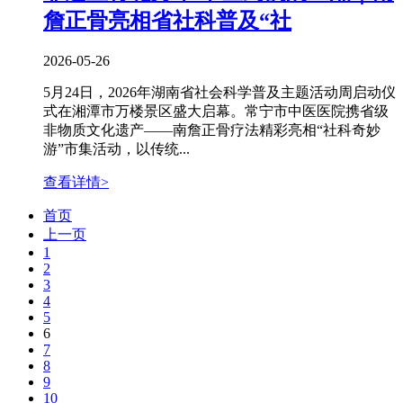
詹正骨亮相省社科普及“社
2026-05-26
5月24日，2026年湖南省社会科学普及主题活动周启动仪
式在湘潭市万楼景区盛大启幕。常宁市中医医院携省级
非物质文化遗产——南詹正骨疗法精彩亮相“社科奇妙
游”市集活动，以传统...
查看详情>
首页
上一页
1
2
3
4
5
6
7
8
9
10